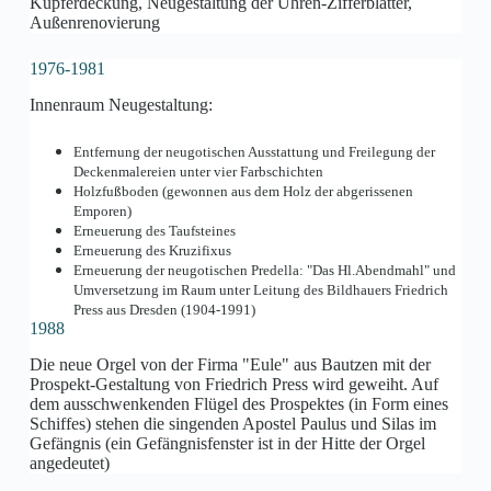
Kupferdeckung, Neugestaltung der Uhren-Zifferblätter,
Außenrenovierung
1976-1981
Innenraum Neugestaltung:
Entfernung der neugotischen Ausstattung und Freilegung der
Deckenmalereien unter vier Farbschichten
Holzfußboden (gewonnen aus dem Holz der abgerissenen
Emporen)
Erneuerung des Taufsteines
Erneuerung des Kruzifixus
Erneuerung der neugotischen Predella: "Das Hl.Abendmahl" und
Umversetzung im Raum unter Leitung des Bildhauers Friedrich
Press aus Dresden (1904-1991)
1988
Die neue Orgel von der Firma "Eule" aus Bautzen mit der
Prospekt-Gestaltung von Friedrich Press wird geweiht. Auf
dem ausschwenkenden Flügel des Prospektes (in Form eines
Schiffes) stehen die singenden Apostel Paulus und Silas im
Gefängnis (ein Gefängnisfenster ist in der Hitte der Orgel
angedeutet)