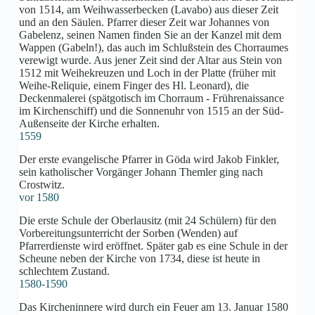
von 1514, am Weihwasserbecken (Lavabo) aus dieser Zeit
und an den Säulen. Pfarrer dieser Zeit war Johannes von
Gabelenz, seinen Namen finden Sie an der Kanzel mit dem
Wappen (Gabeln!), das auch im Schlußstein des Chorraumes
verewigt wurde. Aus jener Zeit sind der Altar aus Stein von
1512 mit Weihekreuzen und Loch in der Platte (früher mit
Weihe-Reliquie, einem Finger des Hl. Leonard), die
Deckenmalerei (spätgotisch im Chorraum - Frührenaissance
im Kirchenschiff) und die Sonnenuhr von 1515 an der Süd-
Außenseite der Kirche erhalten.
1559
Der erste evangelische Pfarrer in Göda wird Jakob Finkler,
sein katholischer Vorgänger Johann Themler ging nach
Crostwitz.
vor 1580
Die erste Schule der Oberlausitz (mit 24 Schülern) für den
Vorbereitungsunterricht der Sorben (Wenden) auf
Pfarrerdienste wird eröffnet. Später gab es eine Schule in der
Scheune neben der Kirche von 1734, diese ist heute in
schlechtem Zustand.
1580-1590
Das Kircheninnere wird durch ein Feuer am 13. Januar 1580